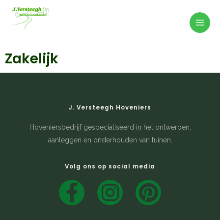
Mai
Ga
naar
Men
J. Versteegh Hoveniersbedrijf
de
inhoud
Zakelijk
J. Versteegh Hoveniers
Hoveniersbedrijf gespecialiseerd in het ontwerpen,
aanleggen en onderhouden van tuinen.
Volg ons op social media
F
I
P
a
n
i