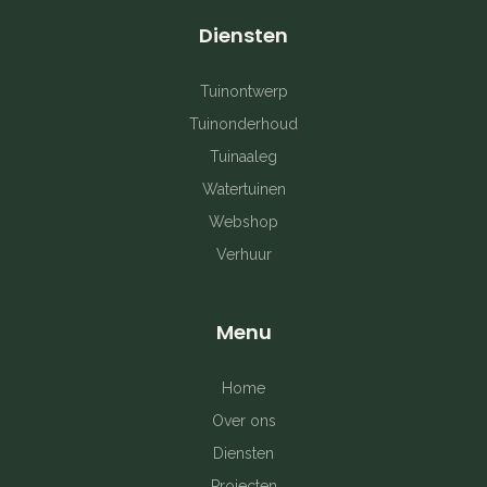
c
s
n
Diensten
e
t
t
b
a
e
Tuinontwerp
Tuinonderhoud
o
g
r
Tuinaaleg
o
r
e
Watertuinen
k
a
s
Webshop
Verhuur
-
m
t
f
Menu
Home
Over ons
Diensten
Projecten