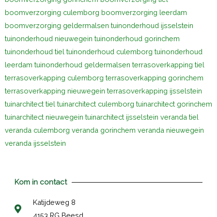
boomverzorging culemborg
boomverzorging leerdam
boomverzorging geldermalsen
tuinonderhoud ijsselstein
tuinonderhoud nieuwegein
tuinonderhoud gorinchem
tuinonderhoud tiel
tuinonderhoud culemborg
tuinonderhoud
leerdam
tuinonderhoud geldermalsen
terrasoverkapping tiel
terrasoverkapping culemborg
terrasoverkapping gorinchem
terrasoverkapping nieuwegein
terrasoverkapping ijsselstein
tuinarchitect tiel
tuinarchitect culemborg
tuinarchitect gorinchem
tuinarchitect nieuwegein
tuinarchitect ijsselstein
veranda tiel
veranda culemborg
veranda gorinchem
veranda nieuwegein
veranda ijsselstein
Kom in contact
Katijdeweg 8
4153 RG Beesd