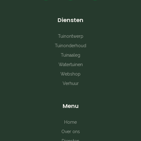
a
n
i
c
s
n
Diensten
e
t
t
b
a
e
Tuinontwerp
Tuinonderhoud
o
g
r
Tuinaaleg
o
r
e
Watertuinen
k
a
s
Webshop
Verhuur
-
m
t
f
Menu
Home
Over ons