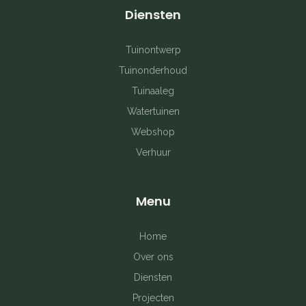
c
s
n
Diensten
e
t
t
b
a
e
Tuinontwerp
Tuinonderhoud
o
g
r
Tuinaaleg
o
r
e
Watertuinen
k
a
s
Webshop
Verhuur
-
m
t
f
Menu
Home
Over ons
Diensten
Projecten