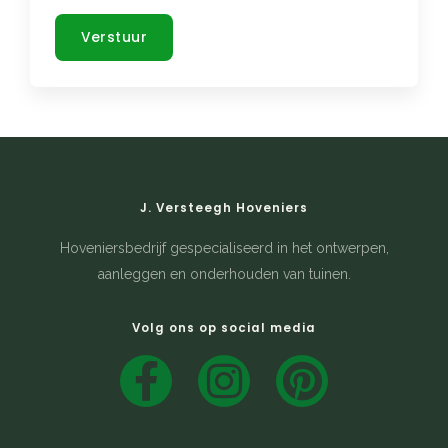
Verstuur
J. Versteegh Hoveniers
Hoveniersbedrijf gespecialiseerd in het ontwerpen,
aanleggen en onderhouden van tuinen.
Volg ons op social media
F
I
P
a
n
i