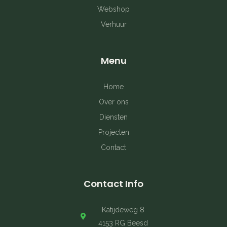
k
a
s
Webshop
Verhuur
-
m
t
f
Menu
Home
Over ons
Diensten
Projecten
Contact
Contact Info
Katijdeweg 8
4153 RG Beesd