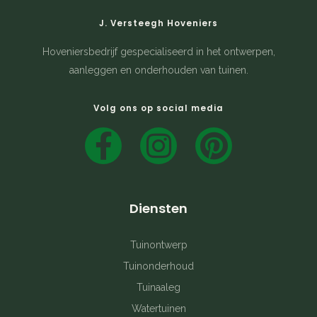
J. Versteegh Hoveniers
Hoveniersbedrijf gespecialiseerd in het ontwerpen,
aanleggen en onderhouden van tuinen.
Volg ons op social media
F
I
P
a
n
i
c
s
n
Diensten
e
t
t
b
a
e
Tuinontwerp
Tuinonderhoud
o
g
r
Tuinaaleg
o
r
e
Watertuinen