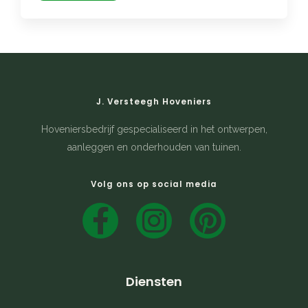
J. Versteegh Hoveniers
Hoveniersbedrijf gespecialiseerd in het ontwerpen,
aanleggen en onderhouden van tuinen.
Volg ons op social media
F
I
P
a
n
i
c
s
n
Diensten
e
t
t