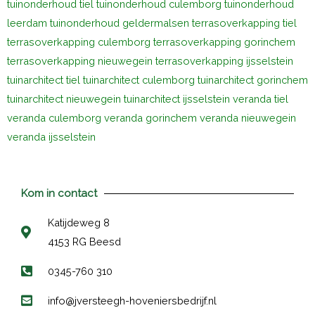
tuinonderhoud tiel
tuinonderhoud culemborg
tuinonderhoud
leerdam
tuinonderhoud geldermalsen
terrasoverkapping tiel
terrasoverkapping culemborg
terrasoverkapping gorinchem
terrasoverkapping nieuwegein
terrasoverkapping ijsselstein
tuinarchitect tiel
tuinarchitect culemborg
tuinarchitect gorinchem
tuinarchitect nieuwegein
tuinarchitect ijsselstein
veranda tiel
veranda culemborg
veranda gorinchem
veranda nieuwegein
veranda ijsselstein
Kom in contact
Katijdeweg 8
4153 RG Beesd
0345-760 310
info@jversteegh-hoveniersbedrijf.nl