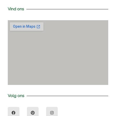
Vind ons
Volg ons
F
P
I
a
i
n