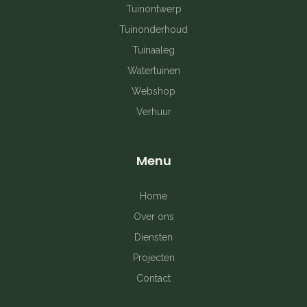
b
a
e
Tuinontwerp
Tuinonderhoud
o
g
r
Tuinaaleg
o
r
e
Watertuinen
k
a
s
Webshop
Verhuur
-
m
t
f
Menu
Home
Over ons
Diensten
Projecten
Contact