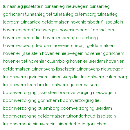
tuinaanleg ijsselstein
tuinaanleg nieuwegein
tuinaanleg
gorinchem
tuinaanleg tiel
tuinaanleg culemborg
tuinaanleg
leerdam
tuinaanleg geldermalsen
hoveniersbedrijf ijsselstein
hoveniersbedrijf nieuwegein
hoveniersbedrijf gorinchem
hoveniersbedrijf tiel
hoveniersbedrijf culemborg
hoveniersbedrijf leerdam
hoveniersbedrijf geldermalsen
hovenier ijsselstein
hovenier nieuwegein
hovenier gorinchem
hovenier tiel
hovenier culemborg
hovenier leerdam
hovenier
geldermalsen
tuinontwerp ijsselstein
tuinontwerp nieuwegein
tuinontwerp gorinchem
tuinontwerp tiel
tuinontwerp culemborg
tuinontwerp leerdam
tuinontwerp geldermalsen
boomverzorging ijsselstein
boomverzorging nieuwegein
boomverzorging gorinchem
boomverzorging tiel
boomverzorging culemborg
boomverzorging leerdam
boomverzorging geldermalsen
tuinonderhoud ijsselstein
tuinonderhoud nieuwegein
tuinonderhoud gorinchem