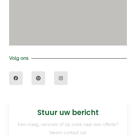
Volg ons
F
P
I
a
i
n
c
n
s
e
t
t
b
e
a
o
r
g
o
e
r
k
s
a
t
m
Stuur uw bericht
Een vraag, verzoek of op zoek naar een offerte?
Neem contact op!