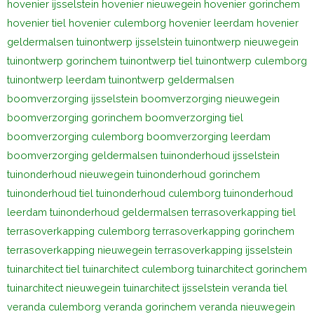
hovenier ijsselstein
hovenier nieuwegein
hovenier gorinchem
hovenier tiel
hovenier culemborg
hovenier leerdam
hovenier
geldermalsen
tuinontwerp ijsselstein
tuinontwerp nieuwegein
tuinontwerp gorinchem
tuinontwerp tiel
tuinontwerp culemborg
tuinontwerp leerdam
tuinontwerp geldermalsen
boomverzorging ijsselstein
boomverzorging nieuwegein
boomverzorging gorinchem
boomverzorging tiel
boomverzorging culemborg
boomverzorging leerdam
boomverzorging geldermalsen
tuinonderhoud ijsselstein
tuinonderhoud nieuwegein
tuinonderhoud gorinchem
tuinonderhoud tiel
tuinonderhoud culemborg
tuinonderhoud
leerdam
tuinonderhoud geldermalsen
terrasoverkapping tiel
terrasoverkapping culemborg
terrasoverkapping gorinchem
terrasoverkapping nieuwegein
terrasoverkapping ijsselstein
tuinarchitect tiel
tuinarchitect culemborg
tuinarchitect gorinchem
tuinarchitect nieuwegein
tuinarchitect ijsselstein
veranda tiel
veranda culemborg
veranda gorinchem
veranda nieuwegein