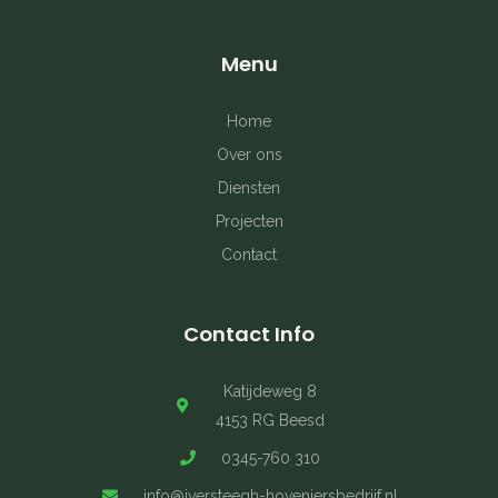
-
m
t
f
Menu
Home
Over ons
Diensten
Projecten
Contact
Contact Info
Katijdeweg 8
4153 RG Beesd
0345-760 310
info@jversteegh-hoveniersbedrijf.nl