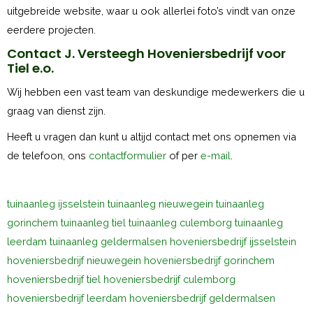
uitgebreide website, waar u ook allerlei foto’s vindt van onze
eerdere projecten.
Contact J. Versteegh Hoveniersbedrijf voor
Tiel e.o.
Wij hebben een vast team van deskundige medewerkers die u
graag van dienst zijn.
Heeft u vragen dan kunt u altijd contact met ons opnemen via
de telefoon, ons
contactformulier
of per
e-mail
.
tuinaanleg ijsselstein
tuinaanleg nieuwegein
tuinaanleg
gorinchem
tuinaanleg tiel
tuinaanleg culemborg
tuinaanleg
leerdam
tuinaanleg geldermalsen
hoveniersbedrijf ijsselstein
hoveniersbedrijf nieuwegein
hoveniersbedrijf gorinchem
hoveniersbedrijf tiel
hoveniersbedrijf culemborg
hoveniersbedrijf leerdam
hoveniersbedrijf geldermalsen