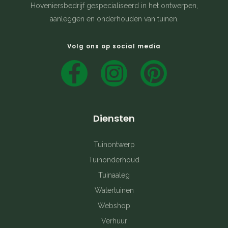
Hoveniersbedrijf gespecialiseerd in het ontwerpen,
aanleggen en onderhouden van tuinen.
Volg ons op social media
F
I
P
a
n
i
c
s
n
Diensten
e
t
t
b
a
e
Tuinontwerp
Tuinonderhoud
o
g
r
Tuinaaleg
o
r
e
Watertuinen
k
a
s
Webshop
Verhuur